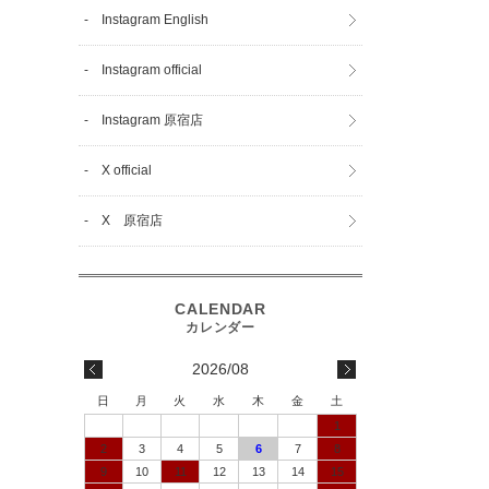
- Instagram English
- Instagram official
- Instagram 原宿店
- X official
- X 原宿店
2026/08
日
月
火
水
木
金
土
1
2
3
4
5
6
7
8
9
10
11
12
13
14
15