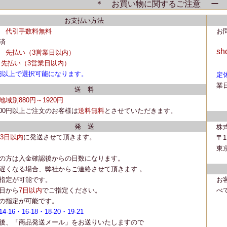
＊ お買い物に関するご注意 ー 
お支払い方法
代引手数料無料
お
済
sh
先払い
（3営業日以内）
先払い
（3営業日以内）
円以上で選択可能になります。
定
業
送 料
地域別880円～1920円
,500円以上ご注文のお客様は
送料無料
とさせていただきます。
発 送
株
~3日以内
に
発送
させて頂きます。
〒1
東京
の方は入金確認後からの日数になります。
遅くなる場合、弊社からご連絡させて頂きます 。
指定が可能です。
お
日から
7日以内
でご指定ください。
べ
の指定が可能です。
-16・16-18・18-20・19-21
後、「商品発送メール」をお送りいたしますので