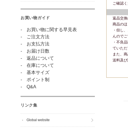
ご確認く
お買い物ガイド
返品交換
商品のほ
- お買い物に関する早見表
・但し、
んのでご
- ご注文方法
・不良品
- お支払方法
ていただ
- お届け日数
また、商
- 返品について
送料及び
- 在庫について
- 基本サイズ
- ポイント制
- Q&A
リンク集
- Global website