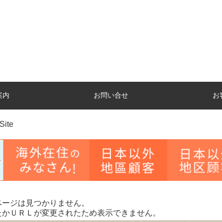
案内
お問い合せ
お
Site
ページは見つかりません。
たかＵＲＬが変更されたため表示できません。