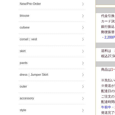
New/Pre-Order
代金引換
blouse
カード決
銀行振込
cutsew
郵便振替
・2,200
corset｜vest
送料は
skirt
税込27
pants
商品は
1
dress｜Jumper Skirt
※先払い
※発送が
outer
配達日の
ご注文の
accessory
配達時間
午前中・14
style
発送完了