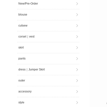
New/Pre-Order
blouse
cutsew
corset｜vest
skirt
pants
dress｜Jumper Skirt
outer
accessory
style