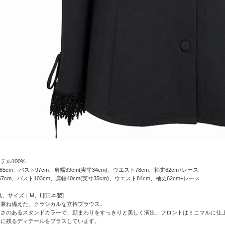
テル100%
5cm、バスト97cm、肩幅39cm(実寸34cm)、ウエスト78cm、袖丈62cm+レース
7cm、バスト103cm、肩幅40cm(実寸35cm)、ウエスト84cm、袖丈62cm+レース
、サイズ｜M、L][日本製]
を兼ね備えた、クラシカルな立衿ブラウス。
高さのあるスタンドカラーで、顔まわりをすっきりと美しく演出。フロントはミニマルに仕
象に残るディテールをプラスしています。