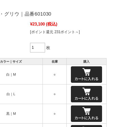
・グリウ｜品番601030
¥23,100
(税込)
[ポイント還元 231ポイント～]
枚
カラー｜サイズ
在庫
購入
白｜M
○
白｜L
○
黒｜M
○