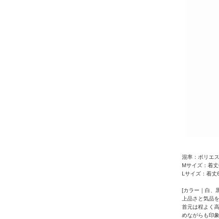
混率：ポリエス
Mサイズ：着丈6
Lサイズ：着丈6
[カラー｜白、黒
上品さと気品
首元は程よく
めながらも印