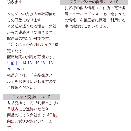
頂きます。
プライバシーの保護について
お客様の個人情報（ご住所・電話番
※先払いの方は入金確認後か
号・メールアドレス・その他すべて
らの日数になります。
の情報）を第三者に譲渡・利用する
※発送が遅くなる場合、弊社
事は絶対にございません。
からご連絡させて頂きます 。
配達日の指定が可能です。
ご注文の日から
7日以内
でご指
定ください。
配達時間の指定が可能です。
午前中・14-16・16-18・18-
20・19-21
発送完了後、「商品発送メー
ル」をお送りいたしますので
ご確認ください。
ご返品・交換について
返品交換は、商品到着日より
7
日以内
にご連絡いただき
商品のほうを弊社まで
14日以
内
にご返送お願いいたしま
す。