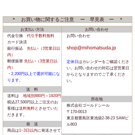
＊ お買い物に関するご注意 ー 早見表 ー ＊
お支払い方法
お問い合わせ
代金引換
代引手数料無料
お問い合わせ
カード決済
shop@mihomatsuda.jp
銀行振込
先払い
（3営業日以
内）
郵便振替
先払い
（3営業日以
定休日
はカレンダーをご確認くださ
内）
い。
お問い合わせの対応は翌営業日
・2,200
円以上で選択可能にな
からとなりますのでご了承くださ
ります。
い。
送 料
送料は
地域別880円～1920円
所在地
税込27,500円以上ご注文のお
株式会社ゴールドシール
客様は
送料無料
とさせていた
〒170-0013
だきます。
東京都豊島区東池袋2-38-23 SAMビ
発 送
ル803
商品は
1~3日以内
に
発送
させて