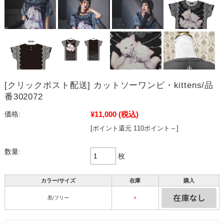
[クリックポスト配送] カットソーワンピ・kittens/品
番302072
¥11,000
(税込)
価格:
[ポイント還元 110ポイント～]
数量:
枚
カラー/サイズ
在庫
購入
黒/フリー
×