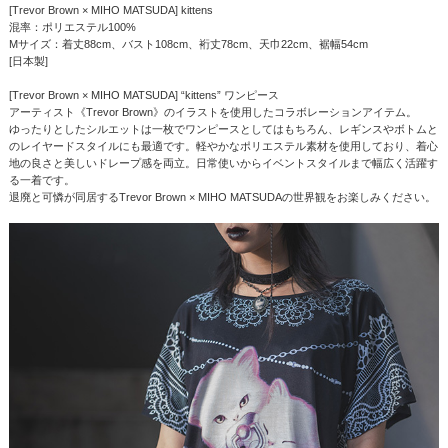
[Trevor Brown × MIHO MATSUDA] kittens
混率：ポリエステル100%
Mサイズ：着丈88cm、バスト108cm、裄丈78cm、天巾22cm、裾幅54cm
[日本製]
[Trevor Brown × MIHO MATSUDA] “kittens” ワンピース
アーティスト《Trevor Brown》のイラストを使用したコラボレーションアイテム。
ゆったりとしたシルエットは一枚でワンピースとしてはもちろん、レギンスやボトムと
のレイヤードスタイルにも最適です。軽やかなポリエステル素材を使用しており、着心
地の良さと美しいドレープ感を両立。日常使いからイベントスタイルまで幅広く活躍す
る一着です。
退廃と可憐が同居するTrevor Brown × MIHO MATSUDAの世界観をお楽しみください。