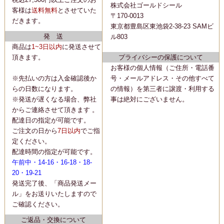
株式会社ゴールドシール
客様は
送料無料
とさせていた
〒170-0013
だきます。
東京都豊島区東池袋2-38-23 SAMビ
発 送
ル803
商品は
1~3日以内
に
発送
させて
頂きます。
プライバシーの保護について
お客様の個人情報（ご住所・電話番
※先払いの方は入金確認後か
号・メールアドレス・その他すべて
らの日数になります。
の情報）を第三者に譲渡・利用する
※発送が遅くなる場合、弊社
事は絶対にございません。
からご連絡させて頂きます 。
配達日の指定が可能です。
ご注文の日から
7日以内
でご指
定ください。
配達時間の指定が可能です。
午前中・14-16・16-18・18-
20・19-21
発送完了後、「商品発送メー
ル」をお送りいたしますので
ご確認ください。
ご返品・交換について