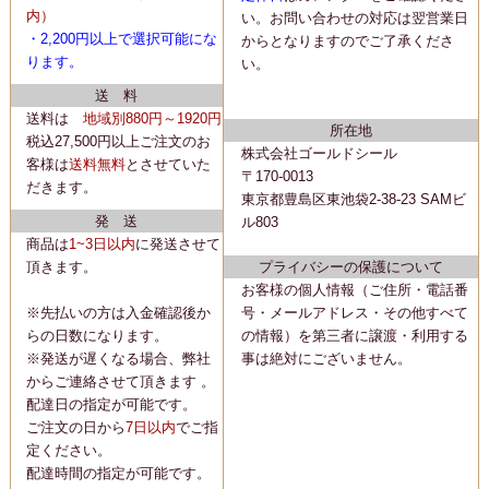
内）
い。
お問い合わせの対応は翌営業日
・2,200
円以上で選択可能にな
からとなりますのでご了承くださ
ります。
い。
送 料
送料は
地域別880円～1920円
所在地
税込27,500円以上ご注文のお
株式会社ゴールドシール
客様は
送料無料
とさせていた
〒170-0013
だきます。
東京都豊島区東池袋2-38-23 SAMビ
発 送
ル803
商品は
1~3日以内
に
発送
させて
頂きます。
プライバシーの保護について
お客様の個人情報（ご住所・電話番
※先払いの方は入金確認後か
号・メールアドレス・その他すべて
らの日数になります。
の情報）を第三者に譲渡・利用する
※発送が遅くなる場合、弊社
事は絶対にございません。
からご連絡させて頂きます 。
配達日の指定が可能です。
ご注文の日から
7日以内
でご指
定ください。
配達時間の指定が可能です。