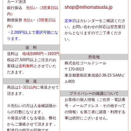
カード決済
shop@mihomatsuda.jp
銀行振込
先払い
（3営業日以
内）
郵便振替
先払い
（3営業日以
定休日
はカレンダーをご確認くださ
内）
い。
お問い合わせの対応は翌営業日
・2,200
円以上で選択可能にな
からとなりますのでご了承くださ
ります。
い。
送 料
送料は
地域別880円～1920円
所在地
税込27,500円以上ご注文のお
株式会社ゴールドシール
客様は
送料無料
とさせていた
〒170-0013
だきます。
東京都豊島区東池袋2-38-23 SAMビ
発 送
ル803
商品は
1~3日以内
に
発送
させて
頂きます。
プライバシーの保護について
お客様の個人情報（ご住所・電話番
※先払いの方は入金確認後か
号・メールアドレス・その他すべて
らの日数になります。
の情報）を第三者に譲渡・利用する
※発送が遅くなる場合、弊社
事は絶対にございません。
からご連絡させて頂きます 。
配達日の指定が可能です。