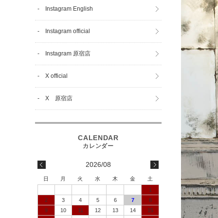
- Instagram English
- Instagram official
- Instagram 原宿店
- X official
- X 原宿店
2026/08
日
月
火
水
木
金
土
1
2
3
4
5
6
7
8
9
10
11
12
13
14
15