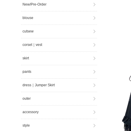
New/Pre-Order
blouse
cutsew
corset｜vest
skirt
pants
dress｜Jumper Skirt
outer
accessory
style