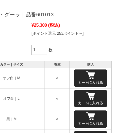
・グーラ｜品番601013
¥25,300
(税込)
[ポイント還元 253ポイント～]
枚
カラー｜サイズ
在庫
購入
オフ白｜M
○
オフ白｜L
○
黒｜M
○