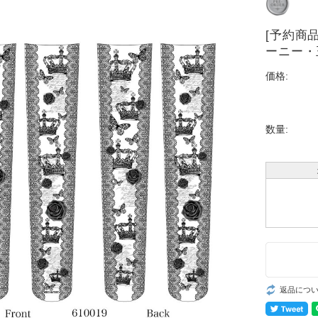
[予約商
ーニー・
価格:
数量:
返品につ