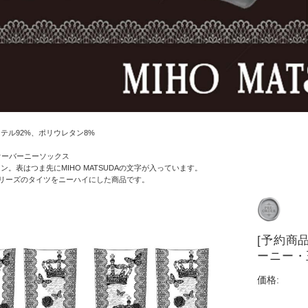
テル92%、ポリウレタン8%
オーバーニーソックス
ン。表はつま先にMIHO MATSUDAの文字が入っています。
oriシリーズのタイツをニーハイにした商品です。
[予約商
ーニー・
価格: