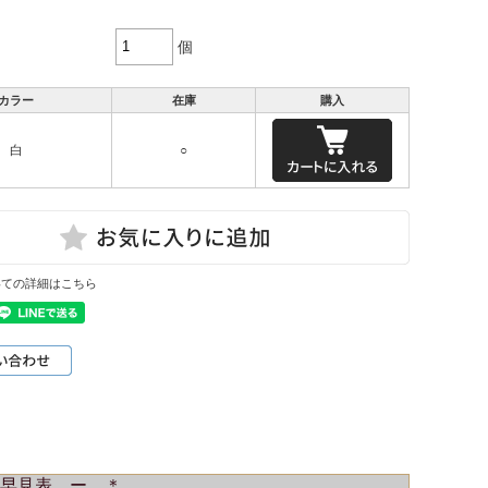
個
カラー
在庫
購入
白
○
いての詳細はこちら
早見表 ー ＊