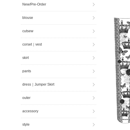
New/Pre-Order
blouse
cutsew
corset｜vest
skirt
pants
dress｜Jumper Skirt
outer
accessory
style