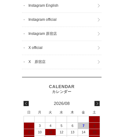
- Instagram English
- Instagram official
- Instagram 原宿店
- X official
- X 原宿店
2026/08
日
月
火
水
木
金
土
1
2
3
4
5
6
7
8
9
10
11
12
13
14
15