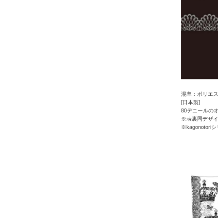
混率：ポリエス
[日本製]
80デニールの
※表裏同デザイ
※kagonot