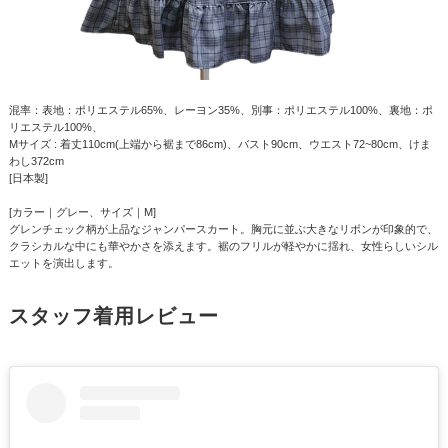
混率：表地：ポリエステル65%、レーヨン35%、別事：ポリエステル100%、裏地：ポ
リエステル100%、
Mサイズ : 着丈110cm(上端から裾まで86cm)、バスト90cm、ウエスト72~80cm、けま
わし372cm
[日本製]
[カラー｜グレー、サイズ｜M]
グレンチェック柄が上品なジャンパースカート。胸元に並ぶ大きなリボンが印象的で、
クラシカルな中にも華やかさを添えます。裾のフリルが軽やかに揺れ、女性らしいシル
エットを演出します。
スタッフ着用レビュー