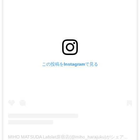
この投稿をInstagramで見る
MIHO MATSUDA Lafolet原宿店(@miho_harajuku)がシェアした投稿