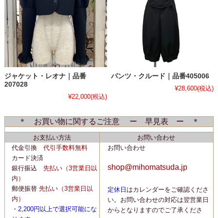
ジャケット・レオナ｜品番
パンツ・クルード｜品番405006
207028
¥28,600
(税込)
¥22,000
(税込)
＊ お買い物に関するご注意 ー 早見表 ー ＊
お支払い方法
お問い合わせ
代金引換
代引手数料無料
お問い合わせ
カード決済
shop@mihomatsuda.jp
銀行振込
先払い
（3営業日以
内）
郵便振替
先払い
（3営業日以
定休日
はカレンダーをご確認くださ
内）
い。
お問い合わせの対応は翌営業日
・2,200
円以上で選択可能にな
からとなりますのでご了承くださ