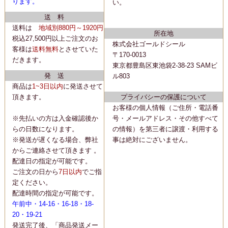
ります。
い。
送 料
送料は
地域別880円～1920円
所在地
税込27,500円以上ご注文のお
株式会社ゴールドシール
客様は
送料無料
とさせていた
〒170-0013
だきます。
東京都豊島区東池袋2-38-23 SAMビ
発 送
ル803
商品は
1~3日以内
に
発送
させて
頂きます。
プライバシーの保護について
お客様の個人情報（ご住所・電話番
※先払いの方は入金確認後か
号・メールアドレス・その他すべて
らの日数になります。
の情報）を第三者に譲渡・利用する
※発送が遅くなる場合、弊社
事は絶対にございません。
からご連絡させて頂きます 。
配達日の指定が可能です。
ご注文の日から
7日以内
でご指
定ください。
配達時間の指定が可能です。
午前中・14-16・16-18・18-
20・19-21
発送完了後、「商品発送メー