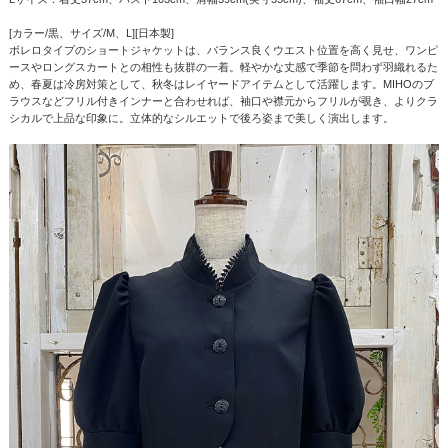
[カラー/黒、サイズ/M、L][日本製]
ボレロタイプのショートジャケットは、バランス良くウエスト位置を高く見せ、ワンピ
ースやロングスカートとの相性も抜群の一着。軽やかな丈感で季節を問わず羽織れるた
め、春夏は冷房対策として、秋冬はレイヤードアイテムとして活躍します。MIHOのブ
ラウスなどフリル付きインナーと合わせれば、袖口や襟元からフリルが覗き、よりクラ
シカルで上品な印象に。立体的なシルエットで後ろ姿まで美しく演出します。