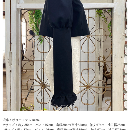
混率：ポリエステル100%
Mサイズ：着丈35cm、バスト97cm、肩幅39cm(実寸34cm)、袖丈67cm、袖口幅25cm
Lサイズ：着丈37cm、バスト103cm、肩幅39cm(実寸35cm)、袖丈67cm、袖口幅27cm