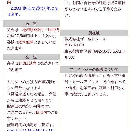
内）
い。
お問い合わせの対応は翌営業日
・2,200
円以上で選択可能にな
からとなりますのでご了承くださ
ります。
い。
送 料
送料は
地域別880円～1920円
所在地
税込27,500円以上ご注文のお
株式会社ゴールドシール
客様は
送料無料
とさせていた
〒170-0013
だきます。
東京都豊島区東池袋2-38-23 SAMビ
発 送
ル803
商品は
1~3日以内
に
発送
させて
頂きます。
プライバシーの保護について
お客様の個人情報（ご住所・電話番
※先払いの方は入金確認後か
号・メールアドレス・その他すべて
らの日数になります。
の情報）を第三者に譲渡・利用する
※発送が遅くなる場合、弊社
事は絶対にございません。
からご連絡させて頂きます 。
配達日の指定が可能です。
ご注文の日から
7日以内
でご指
定ください。
配達時間の指定が可能です。
午前中・14-16・16-18・18-