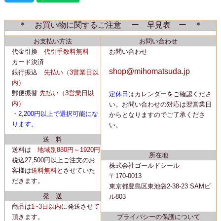
＊ お買い物に関するご注意 ー 早見表 ー ＊
お支払い方法
お問い合わせ
代金引換
代引手数料無料
お問い合わせ
カード決済
shop@mihomatsuda.jp
銀行振込
先払い
（3営業日以
内）
郵便振替
先払い
（3営業日以
定休日
はカレンダーをご確認くださ
内）
い。
お問い合わせの対応は翌営業日
・2,200
円以上で選択可能にな
からとなりますのでご了承くださ
ります。
い。
送 料
送料は
地域別880円～1920円
所在地
税込27,500円以上ご注文のお
株式会社ゴールドシール
客様は
送料無料
とさせていた
〒170-0013
だきます。
東京都豊島区東池袋2-38-23 SAMビ
発 送
ル803
商品は
1~3日以内
に
発送
させて
頂きます。
プライバシーの保護について