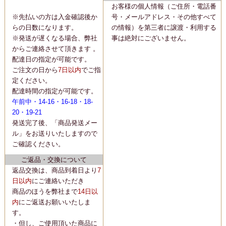
お客様の個人情報（ご住所・電話番
※先払いの方は入金確認後か
号・メールアドレス・その他すべて
らの日数になります。
の情報）を第三者に譲渡・利用する
※発送が遅くなる場合、弊社
事は絶対にございません。
からご連絡させて頂きます 。
配達日の指定が可能です。
ご注文の日から
7日以内
でご指
定ください。
配達時間の指定が可能です。
午前中・14-16・16-18・18-
20・19-21
発送完了後、「商品発送メー
ル」をお送りいたしますので
ご確認ください。
ご返品・交換について
返品交換は、商品到着日より
7
日以内
にご連絡いただき
商品のほうを弊社まで
14日以
内
にご返送お願いいたしま
す。
・但し、ご使用頂いた商品に