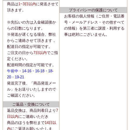
商品は
1~3日以内
に
発送
させて
頂きます。
プライバシーの保護について
お客様の個人情報（ご住所・電話番
※先払いの方は入金確認後か
号・メールアドレス・その他すべて
らの日数になります。
の情報）を第三者に譲渡・利用する
※発送が遅くなる場合、弊社
事は絶対にございません。
からご連絡させて頂きます 。
配達日の指定が可能です。
ご注文の日から
7日以内
でご指
定ください。
配達時間の指定が可能です。
午前中・14-16・16-18・18-
20・19-21
発送完了後、「商品発送メー
ル」をお送りいたしますので
ご確認ください。
ご返品・交換について
返品交換は、商品到着日より
7
日以内
にご連絡いただき
商品のほうを弊社まで
14日以
内
にご返送お願いいたしま