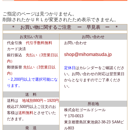
ご指定のページは見つかりません。
削除されたかＵＲＬが変更されたため表示できません。
＊ お買い物に関するご注意 ー 早見表 ー ＊
お支払い方法
お問い合わせ
代金引換
代引手数料無料
お問い合わせ
カード決済
shop@mihomatsuda.jp
銀行振込
先払い
（3営業日以
内）
郵便振替
先払い
（3営業日以
定休日
はカレンダーをご確認くださ
内）
い。
お問い合わせの対応は翌営業日
・2,200
円以上で選択可能にな
からとなりますのでご了承くださ
ります。
い。
送 料
送料は
地域別880円～1920円
所在地
税込27,500円以上ご注文のお
株式会社ゴールドシール
客様は
送料無料
とさせていた
〒170-0013
だきます。
東京都豊島区東池袋2-38-23 SAMビ
発 送
ル803