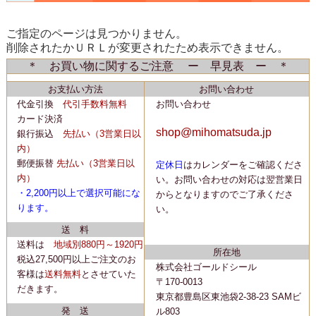
ご指定のページは見つかりません。
削除されたかＵＲＬが変更されたため表示できません。
＊ お買い物に関するご注意 ー 早見表 ー ＊
お支払い方法
お問い合わせ
代金引換
代引手数料無料
お問い合わせ
カード決済
shop@mihomatsuda.jp
銀行振込
先払い
（3営業日以
内）
郵便振替
先払い
（3営業日以
定休日
はカレンダーをご確認くださ
内）
い。
お問い合わせの対応は翌営業日
・2,200
円以上で選択可能にな
からとなりますのでご了承くださ
ります。
い。
送 料
送料は
地域別880円～1920円
所在地
税込27,500円以上ご注文のお
株式会社ゴールドシール
客様は
送料無料
とさせていた
〒170-0013
だきます。
東京都豊島区東池袋2-38-23 SAMビ
発 送
ル803