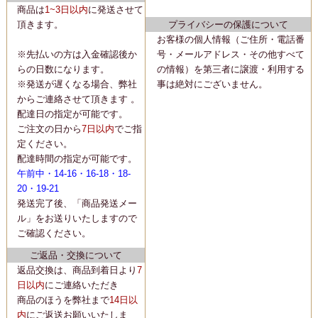
商品は
1~3日以内
に
発送
させて
頂きます。
プライバシーの保護について
お客様の個人情報（ご住所・電話番
※先払いの方は入金確認後か
号・メールアドレス・その他すべて
らの日数になります。
の情報）を第三者に譲渡・利用する
※発送が遅くなる場合、弊社
事は絶対にございません。
からご連絡させて頂きます 。
配達日の指定が可能です。
ご注文の日から
7日以内
でご指
定ください。
配達時間の指定が可能です。
午前中・14-16・16-18・18-
20・19-21
発送完了後、「商品発送メー
ル」をお送りいたしますので
ご確認ください。
ご返品・交換について
返品交換は、商品到着日より
7
日以内
にご連絡いただき
商品のほうを弊社まで
14日以
内
にご返送お願いいたしま