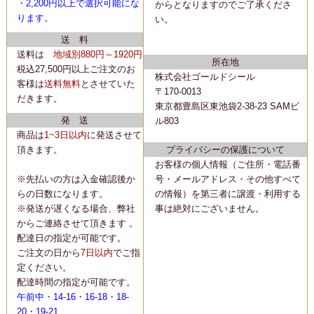
・2,200
円以上で選択可能にな
からとなりますのでご了承くださ
ります。
い。
送 料
送料は
地域別880円～1920円
所在地
税込27,500円以上ご注文のお
株式会社ゴールドシール
客様は
送料無料
とさせていた
〒170-0013
だきます。
東京都豊島区東池袋2-38-23 SAMビ
発 送
ル803
商品は
1~3日以内
に
発送
させて
頂きます。
プライバシーの保護について
お客様の個人情報（ご住所・電話番
※先払いの方は入金確認後か
号・メールアドレス・その他すべて
らの日数になります。
の情報）を第三者に譲渡・利用する
※発送が遅くなる場合、弊社
事は絶対にございません。
からご連絡させて頂きます 。
配達日の指定が可能です。
ご注文の日から
7日以内
でご指
定ください。
配達時間の指定が可能です。
午前中・14-16・16-18・18-
20・19-21