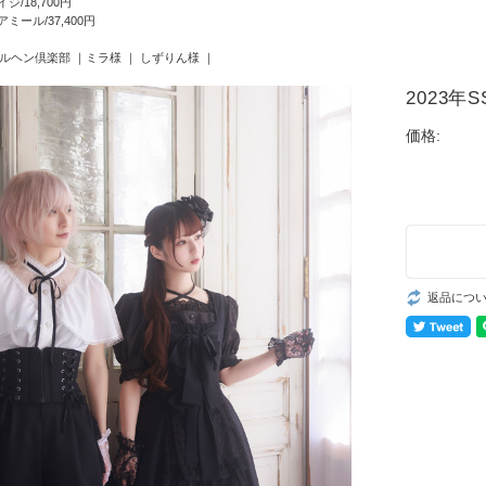
/18,700円
ミール/37,400円
ルヘン倶楽部
｜
ミラ様
｜
しずりん様
｜
2023年SS 
価格:
返品につ