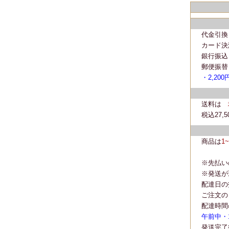
代金引換
カード決
銀行振込
郵便振替
・2,200
送料は
税込27
商品は
1
※先払い
※発送が
配達日の
ご注文の
配達時間
午前中・14
発送完了