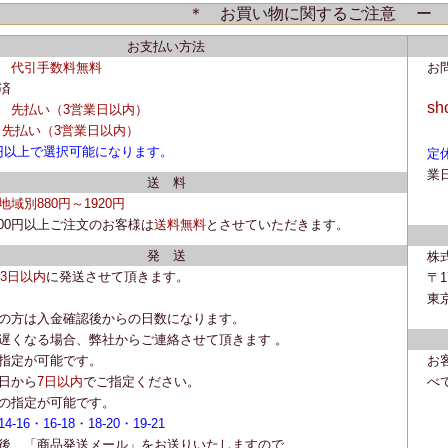
＊ お買い物に関するご注意 ー 
お支払い方法
代引手数料無料
お
済
sh
先払い
（3営業日以内）
先払い
（3営業日以内）
円以上で選択可能になります。
定
業
送 料
地域別880円～1920円
,500円以上ご注文のお客様は
送料無料
とさせていただきます。
発 送
株
~3日以内
に
発送
させて頂きます。
〒1
東京
の方は入金確認後からの日数になります。
遅くなる場合、弊社からご連絡させて頂きます 。
指定が可能です。
お
日から
7日以内
でご指定ください。
べ
の指定が可能です。
-16・16-18・18-20・19-21
後、「商品発送メール」をお送りいたしますので