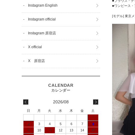
■ブラウス・デイジ
- Instagram English
■ワンピース・ア
[モデル]
東京メ
- Instagram official
- Instagram 原宿店
- X official
- X 原宿店
2026/08
日
月
火
水
木
金
土
1
2
3
4
5
6
7
8
9
10
11
12
13
14
15