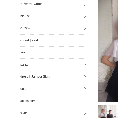
New/Pre-Order
blouse
cutsew
corset｜vest
skirt
pants
dress｜Jumper Skirt
outer
accessory
style