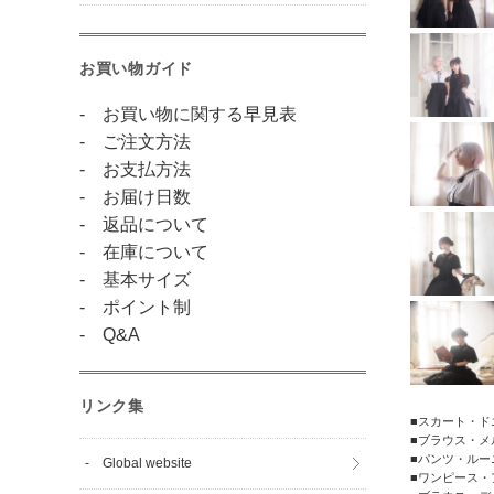
お買い物ガイド
- お買い物に関する早見表
- ご注文方法
- お支払方法
- お届け日数
- 返品について
- 在庫について
- 基本サイズ
- ポイント制
- Q&A
リンク集
■スカート・ドエル
■ブラウス・メル
■パンツ・ルーニ/
- Global website
■ワンピース・ア