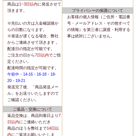
商品は
1~3日以内
に
発送
させて
頂きます。
プライバシーの保護について
お客様の個人情報（ご住所・電話番
※先払いの方は入金確認後か
号・メールアドレス・その他すべて
らの日数になります。
の情報）を第三者に譲渡・利用する
※発送が遅くなる場合、弊社
事は絶対にございません。
からご連絡させて頂きます 。
配達日の指定が可能です。
ご注文の日から
7日以内
でご指
定ください。
配達時間の指定が可能です。
午前中・14-16・16-18・18-
20・19-21
発送完了後、「商品発送メー
ル」をお送りいたしますので
ご確認ください。
ご返品・交換について
返品交換は、商品到着日より
7
日以内
にご連絡いただき
商品のほうを弊社まで
14日以
内
にご返送お願いいたしま