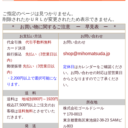
ご指定のページは見つかりません。
削除されたかＵＲＬが変更されたため表示できません。
＊ お買い物に関するご注意 ー 早見表 ー ＊
お支払い方法
お問い合わせ
代金引換
代引手数料無料
お問い合わせ
カード決済
shop@mihomatsuda.jp
銀行振込
先払い
（3営業日以
内）
郵便振替
先払い
（3営業日以
定休日
はカレンダーをご確認くださ
内）
い。
お問い合わせの対応は翌営業日
・2,200
円以上で選択可能にな
からとなりますのでご了承くださ
ります。
い。
送 料
送料は
地域別880円～1920円
所在地
税込27,500円以上ご注文のお
株式会社ゴールドシール
客様は
送料無料
とさせていた
〒170-0013
だきます。
東京都豊島区東池袋2-38-23 SAMビ
発 送
ル803